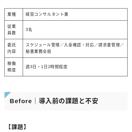
業種
経営コンサルタント業
従業
3名
員数
委託
スケジュール管理／入金確認・対応／請求書管理／
内容
秘書業務全般
稼働
週3日・1日2時間程度
頻度
Before｜導入前の課題と不安
【課題】