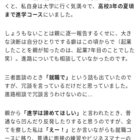
くと、私自身は大学に行く気満々で、
高校3年の夏頃
まで進学コース
にいました。
しょうもないことは親に逐一報告するくせに、大き
な決断は自分ひとりでする癖はこの頃からで（起業
したことを親が知ったのは、起業7年目のことでした
笑）。進路についても相談していなかったのです。
三者面談のとき
「就職で」
という話も出ていたので
すが、冗談を言っているだけだと思っていました。
進路相談で冗談言うわけないのに…
親から
「進学は諦めてほしい」
と言われたとき、普
通なら凹んだり反発したりすると思うのですが、全
てを察した私は
「えー！」
とか言いながらも就職コ
ースに移り、普通に面接の練習やビジネスマナーの