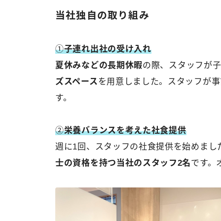
当社独自の取り組み
①
子連れ出社の受け入れ
夏休みなどの長期休暇
の際、スタッフが
ズスペース
を用意しました。スタッフが事
す。
②
栄養バランスを考えた社食提供
週に1回、スタッフの社食提供を始めまし
士の資格を持つ当社のスタッフ2名
です。