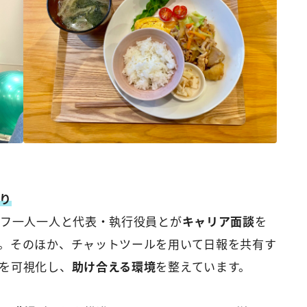
り
ッフ一人一人と代表・執行役員とが
キャリア面談
を
。そのほか、チャットツールを用いて日報を共有す
を可視化し、
助け合える環境
を整えています。