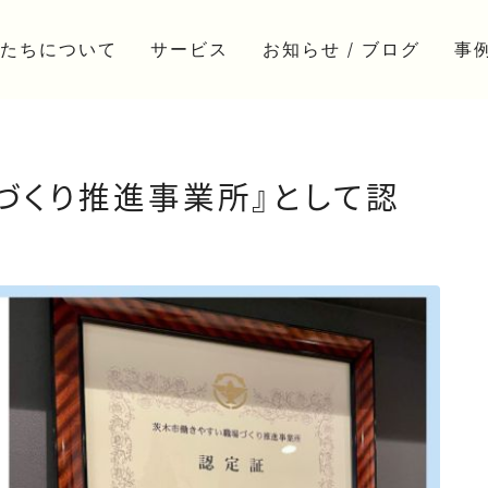
たちについて
サービス
お知らせ / ブログ
事
お知らせ/ニュース
制作
コラム
活動
づくり推進事業所』として認
ブログ