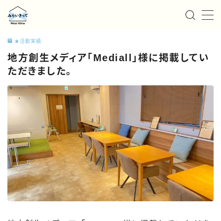
MENU
★活動実績
地方創生メディア「Mediall」様に掲載してい
私たちについて
ただきました。
サービス
お知らせ/ニュース
事例紹介
採用情報
お問い合わせ