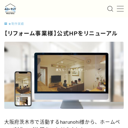
MENU
★制作実績
【リフォーム事業様】公式HPをリニューアル
私たちについて
サービス
お知らせ/ニュース
事例紹介
採用情報
お問い合わせ
大阪府茨木市で活動するharunohi様から、ホームペ