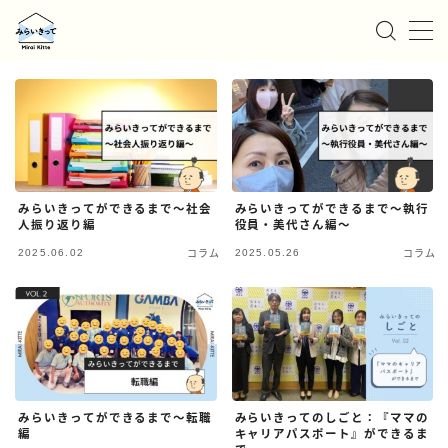
MENU
私たちについて
サービス
みらいきってができるまで〜社会
みらいきってができるまで〜執行
人振り返り編
役員・美代さん編〜
お知らせ/ニュース
2025.06.02
2025.05.26
コラム
コラム
事例紹介
採用情報
お問い合わせ
みらいきってができるまで〜転職
みらいきってのしごと：『ママの
編
キャリアパスポート』ができるま