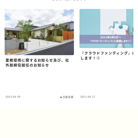
『クラウドファンディング』に
します！①
業務提携に関するお知らせ及び、社
外取締役就任のお知らせ
2025.09.09
2021.08.17
★活動実績
★