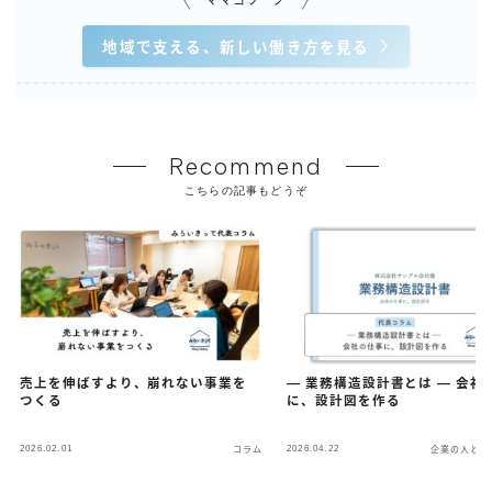
地域で支える、新しい働き方を見る
Recommend
こちらの記事もどうぞ
売上を伸ばすより、崩れない事業を
― 業務構造設計書とは ― 会社
つくる
に、設計図を作る
2026.02.01
2026.04.22
コラム
企業の人と仕