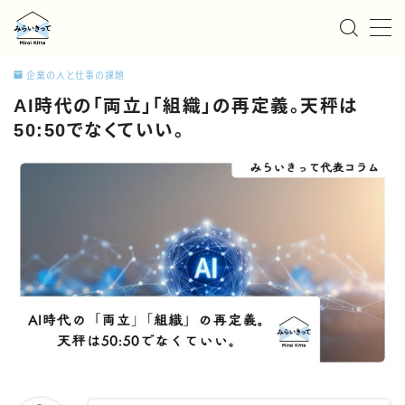
MENU
企業の人と仕事の課題
AI時代の「両立」「組織」の再定義。天秤は
私たちについて
50:50でなくていい。
サービス
お知らせ/ニュース
事例紹介
採用情報
お問い合わせ